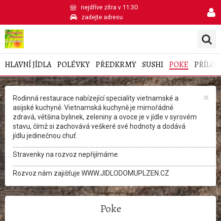
nejdříve zítra v 11:30
zadejte adresu
HLAVNÍ JÍDLA
POLÉVKY
PŘEDKRMY
SUSHI
POKE
PŘÍLOH
×
Rodinná restaurace nabízející speciality vietnamské a
asijské kuchyně. Vietnamská kuchyně je mimořádně
zdravá, většina bylinek, zeleniny a ovoce je v jídle v syrovém
stavu, čímž si zachovává veškeré své hodnoty a dodává
jídlu jedinečnou chuť.
............................................................................................................................................
Stravenky na rozvoz nepřijímáme.
............................................................................................................................................
Rozvoz nám zajišťuje WWW.JIDLODOMUPLZEN.CZ
Poke